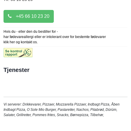
+45 66 10 23 20
Hvis du - eller den du bestiller for -
har fødevareallergi eller er intolerant over for bestemte fødevarer
klik her og kontakt os.
Tjenester
Vi serverer:
Drikkevarer
,
Pizzaer
,
Mozzarella Pizzaer
,
Indbagt Pizza
,
Åben
Indbagt Pizza
,
O Sole Mio Burger
,
Pastaretter
,
Nachos
,
Pitabrød
,
Dürüm
,
Salater
,
Grillretter
,
Pommes frites
,
Snacks
,
Børnepizza
,
Tilbehør
,